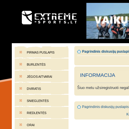
EXTREME-SPORTS.LT
Lietuvos extremalaus sporto portalas
Pagrindinis diskusijų puslap
PIRMAS PUSLAPIS
BURLENTĖS
INFORMACIJA
JĖGOS AITVARAI
Šiuo metu užsiregistruoti nega
DVIRATIS
SNIEGLENTĖS
Pagrindinis diskusijų puslapis
RIEDLENTĖS
K
ORAI