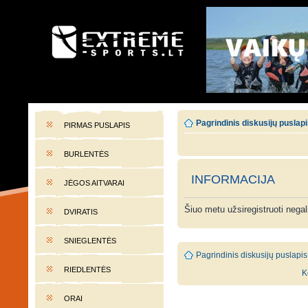
EXTREME-SPORTS.LT
Lietuvos extremalaus sporto portalas
Pagrindinis diskusijų puslap
PIRMAS PUSLAPIS
BURLENTĖS
INFORMACIJA
JĖGOS AITVARAI
Šiuo metu užsiregistruoti nega
DVIRATIS
SNIEGLENTĖS
Pagrindinis diskusijų puslapis
RIEDLENTĖS
K
ORAI