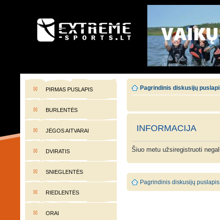
EXTREME-SPORTS.LT
Lietuvos extremalaus sporto portalas
Pagrindinis diskusijų puslap
PIRMAS PUSLAPIS
BURLENTĖS
INFORMACIJA
JĖGOS AITVARAI
Šiuo metu užsiregistruoti nega
DVIRATIS
SNIEGLENTĖS
Pagrindinis diskusijų puslapis
RIEDLENTĖS
ORAI