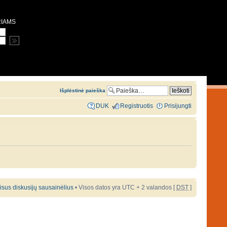
RIAMS
Išplėstinė paieška
DUK
Registruotis
Prisijungti
 visus diskusijų sausainėlius
• Visos datos yra UTC + 2 valandos [
DST
]