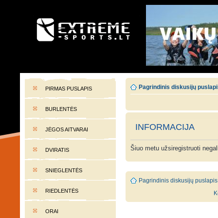
EXTREME-SPORTS.LT
Lietuvos extremalaus sporto portalas
Pagrindinis diskusijų puslap
PIRMAS PUSLAPIS
BURLENTĖS
INFORMACIJA
JĖGOS AITVARAI
Šiuo metu užsiregistruoti nega
DVIRATIS
SNIEGLENTĖS
Pagrindinis diskusijų puslapis
RIEDLENTĖS
K
ORAI