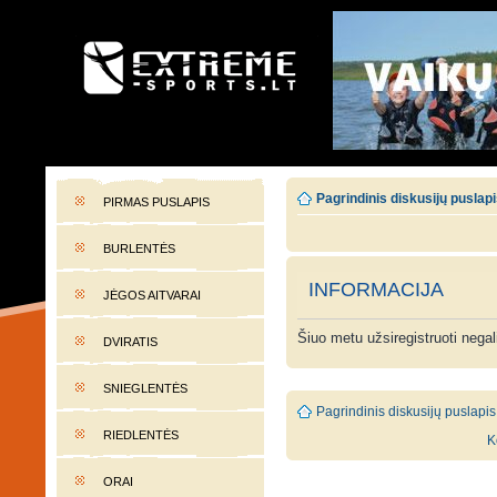
EXTREME-SPORTS.LT
Lietuvos extremalaus sporto portalas
Pagrindinis diskusijų puslap
PIRMAS PUSLAPIS
BURLENTĖS
INFORMACIJA
JĖGOS AITVARAI
Šiuo metu užsiregistruoti nega
DVIRATIS
SNIEGLENTĖS
Pagrindinis diskusijų puslapis
RIEDLENTĖS
K
ORAI