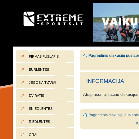
EXTREME-SPORTS.LT
Lietuvos extremalaus sporto portalas
Pagrindinis diskusijų puslap
PIRMAS PUSLAPIS
BURLENTĖS
INFORMACIJA
JĖGOS AITVARAI
Atsiprašome, tačiau diskusijos
DVIRATIS
SNIEGLENTĖS
Pagrindinis diskusijų puslapis
RIEDLENTĖS
K
ORAI