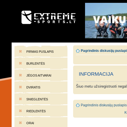
EXTREME-SPORTS.LT
Lietuvos extremalaus sporto portalas
Pagrindinis diskusijų puslap
PIRMAS PUSLAPIS
BURLENTĖS
INFORMACIJA
JĖGOS AITVARAI
Šiuo metu užsiregistruoti nega
DVIRATIS
SNIEGLENTĖS
Pagrindinis diskusijų puslapis
RIEDLENTĖS
K
ORAI