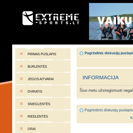
EXTREME-SPORTS.LT
Lietuvos extremalaus sporto portalas
Pagrindinis diskusijų puslap
PIRMAS PUSLAPIS
BURLENTĖS
INFORMACIJA
JĖGOS AITVARAI
Šiuo metu užsiregistruoti nega
DVIRATIS
SNIEGLENTĖS
Pagrindinis diskusijų puslapis
RIEDLENTĖS
K
ORAI