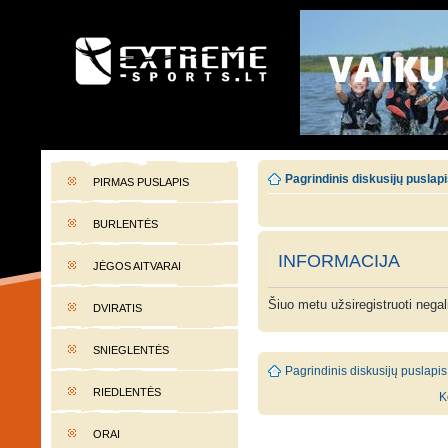
EXTREME-SPORTS.LT
Lietuvos extremalaus sporto portalas
Pagrindinis diskusijų puslap
PIRMAS PUSLAPIS
BURLENTĖS
INFORMACIJA
JĖGOS AITVARAI
Šiuo metu užsiregistruoti nega
DVIRATIS
SNIEGLENTĖS
Pagrindinis diskusijų puslapis
RIEDLENTĖS
K
ORAI