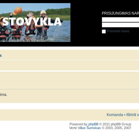
PRISIJUNGIMAS NA
Prisiminti mane
is
lima.
Komanda
•
Ištrinti
Powered by
phpBB
© 2011 phpBB Group
Vertė
Vilius Šumskas
© 2003, 2005, 2007