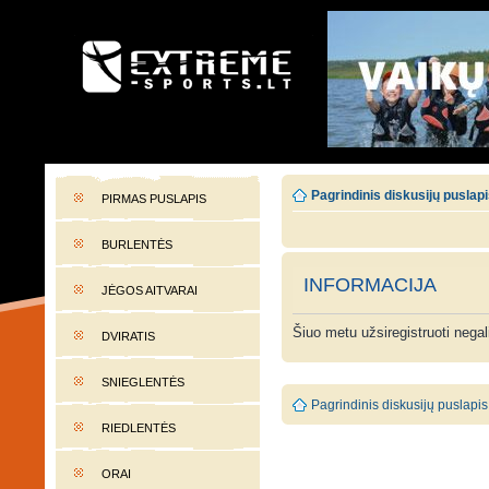
EXTREME-SPORTS.LT
Lietuvos extremalaus sporto portalas
Pagrindinis diskusijų puslap
PIRMAS PUSLAPIS
BURLENTĖS
INFORMACIJA
JĖGOS AITVARAI
Šiuo metu užsiregistruoti nega
DVIRATIS
SNIEGLENTĖS
Pagrindinis diskusijų puslapis
RIEDLENTĖS
ORAI