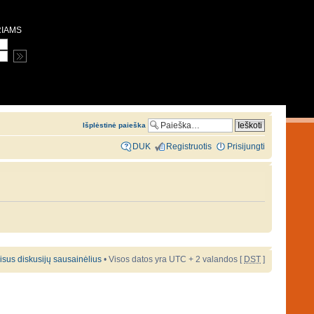
RIAMS
Išplėstinė paieška
DUK
Registruotis
Prisijungti
 visus diskusijų sausainėlius
• Visos datos yra UTC + 2 valandos [
DST
]