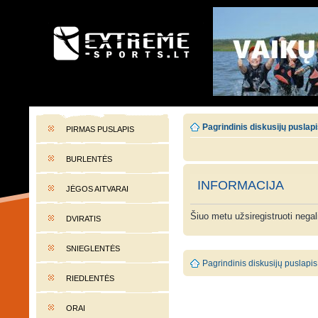
EXTREME-SPORTS.LT
Lietuvos extremalaus sporto portalas
Pagrindinis diskusijų puslap
PIRMAS PUSLAPIS
BURLENTĖS
INFORMACIJA
JĖGOS AITVARAI
Šiuo metu užsiregistruoti nega
DVIRATIS
SNIEGLENTĖS
Pagrindinis diskusijų puslapis
RIEDLENTĖS
ORAI