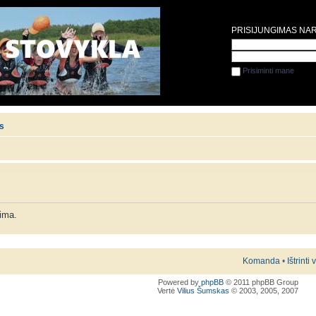
PRISIJUNGIMAS NA
Prisiminti mane
is
lima.
Komanda
•
Ištrinti
Powered by
phpBB
© 2011 phpBB Group
Vertė
Vilius Šumskas
© 2003, 2005, 2007