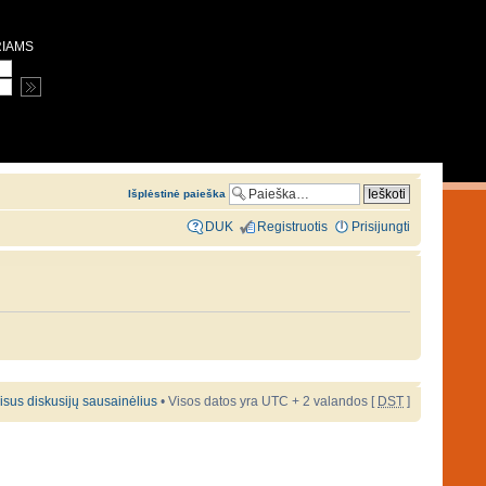
RIAMS
Išplėstinė paieška
DUK
Registruotis
Prisijungti
 visus diskusijų sausainėlius
• Visos datos yra UTC + 2 valandos [
DST
]