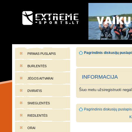
EXTREME-SPORTS.LT
Lietuvos extremalaus sporto portalas
Pagrindinis diskusijų puslap
PIRMAS PUSLAPIS
BURLENTĖS
INFORMACIJA
JĖGOS AITVARAI
Šiuo metu užsiregistruoti nega
DVIRATIS
SNIEGLENTĖS
Pagrindinis diskusijų puslapis
RIEDLENTĖS
K
ORAI