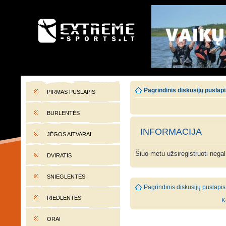
EXTREME-SPORTS.LT
Lietuvos extremalaus sporto portalas
Pagrindinis diskusijų puslap
PIRMAS PUSLAPIS
BURLENTĖS
INFORMACIJA
JĖGOS AITVARAI
Šiuo metu užsiregistruoti nega
DVIRATIS
SNIEGLENTĖS
Pagrindinis diskusijų puslapis
RIEDLENTĖS
K
ORAI