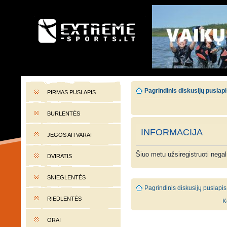
EXTREME-SPORTS.LT
Lietuvos extremalaus sporto portalas
Pagrindinis diskusijų puslap
PIRMAS PUSLAPIS
BURLENTĖS
INFORMACIJA
JĖGOS AITVARAI
Šiuo metu užsiregistruoti nega
DVIRATIS
SNIEGLENTĖS
Pagrindinis diskusijų puslapis
RIEDLENTĖS
K
ORAI