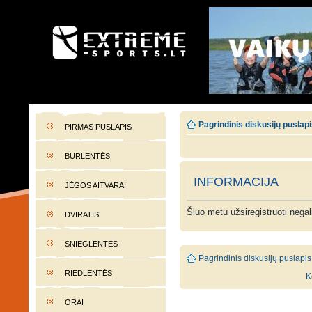
EXTREME-SPORTS.LT
Lietuvos extremalaus sporto portalas
Pagrindinis diskusijų puslap
PIRMAS PUSLAPIS
BURLENTĖS
INFORMACIJA
JĖGOS AITVARAI
Šiuo metu užsiregistruoti nega
DVIRATIS
SNIEGLENTĖS
Pagrindinis diskusijų puslapis
RIEDLENTĖS
K
ORAI