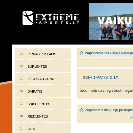
EXTREME-SPORTS.LT
Lietuvos extremalaus sporto portalas
Pagrindinis diskusijų puslap
PIRMAS PUSLAPIS
BURLENTĖS
INFORMACIJA
JĖGOS AITVARAI
Šiuo metu užsiregistruoti nega
DVIRATIS
SNIEGLENTĖS
Pagrindinis diskusijų puslapis
RIEDLENTĖS
K
ORAI