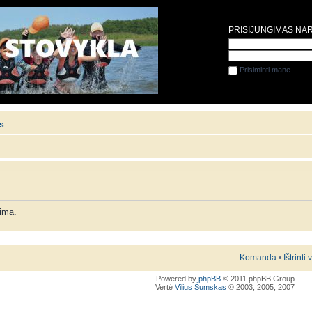
PRISIJUNGIMAS NA
Prisiminti mane
is
lima.
Komanda
•
Ištrinti
Powered by
phpBB
© 2011 phpBB Group
Vertė
Vilius Šumskas
© 2003, 2005, 2007