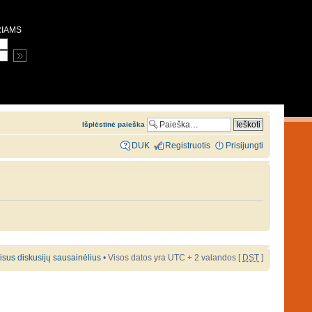
RIAMS
Išplėstinė paieška
DUK
Registruotis
Prisijungti
 visus diskusijų sausainėlius
• Visos datos yra UTC + 2 valandos [
DST
]