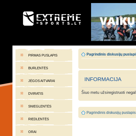
EXTREME-SPORTS.LT
Lietuvos extremalaus sporto portalas
Pagrindinis diskusijų puslap
PIRMAS PUSLAPIS
BURLENTĖS
INFORMACIJA
JĖGOS AITVARAI
Šiuo metu užsiregistruoti nega
DVIRATIS
SNIEGLENTĖS
Pagrindinis diskusijų puslapis
RIEDLENTĖS
ORAI