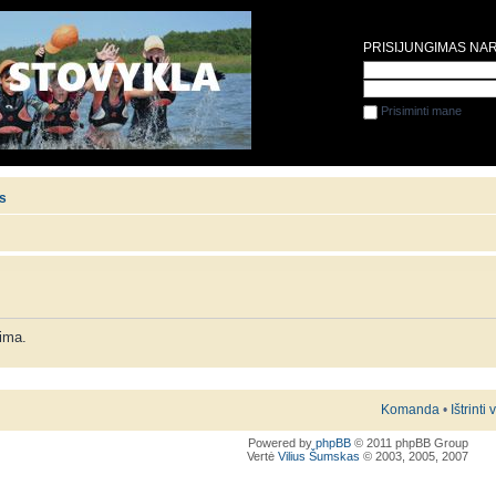
PRISIJUNGIMAS NA
Prisiminti mane
is
lima.
Komanda
•
Ištrinti
Powered by
phpBB
© 2011 phpBB Group
Vertė
Vilius Šumskas
© 2003, 2005, 2007