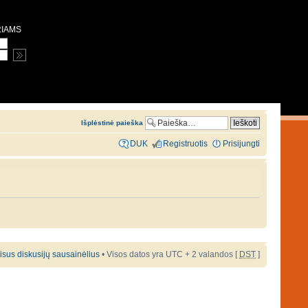
RIAMS
Išplėstinė paieška
DUK
Registruotis
Prisijungti
 visus diskusijų sausainėlius
• Visos datos yra UTC + 2 valandos [
DST
]