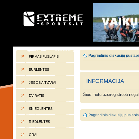
EXTREME-SPORTS.LT
Lietuvos extremalaus sporto portalas
Pagrindinis diskusijų puslap
PIRMAS PUSLAPIS
BURLENTĖS
INFORMACIJA
JĖGOS AITVARAI
Šiuo metu užsiregistruoti nega
DVIRATIS
SNIEGLENTĖS
Pagrindinis diskusijų puslapis
RIEDLENTĖS
ORAI