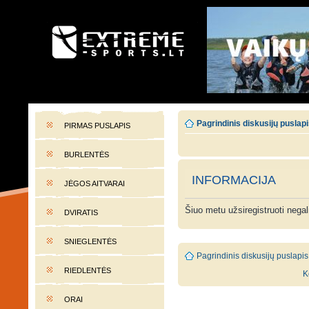
EXTREME-SPORTS.LT
Lietuvos extremalaus sporto portalas
Pagrindinis diskusijų puslap
PIRMAS PUSLAPIS
BURLENTĖS
INFORMACIJA
JĖGOS AITVARAI
Šiuo metu užsiregistruoti nega
DVIRATIS
SNIEGLENTĖS
Pagrindinis diskusijų puslapis
RIEDLENTĖS
K
ORAI