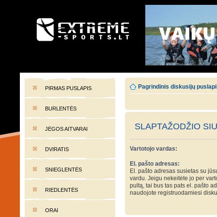
EXTREME-SPORTS.LT
Lietuvos extremalaus sporto portalas
Pagrindinis diskusijų puslap
PIRMAS PUSLAPIS
BURLENTĖS
SLAPTAŽODŽIO SI
JĖGOS AITVARAI
Vartotojo vardas:
DVIRATIS
El. pašto adresas:
SNIEGLENTĖS
El. pašto adresas susietas su jūs
vardu. Jeigu nekeitėte jo per var
pultą, tai bus tas pats el. pašto a
RIEDLENTĖS
naudojote registruodamiesi disku
ORAI