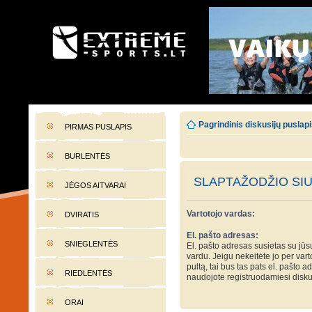
EXTREME-SPORTS.LT
Lietuvos extremalaus sporto portalas
Pagrindinis diskusijų puslap
PIRMAS PUSLAPIS
BURLENTĖS
SLAPTAŽODŽIO SI
JĖGOS AITVARAI
Vartotojo vardas:
DVIRATIS
El. pašto adresas:
SNIEGLENTĖS
El. pašto adresas susietas su jūs
vardu. Jeigu nekeitėte jo per var
pultą, tai bus tas pats el. pašto a
RIEDLENTĖS
naudojote registruodamiesi disku
ORAI