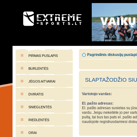
EXTREME-SPORTS.LT
Lietuvos extremalaus sporto portalas
Pagrindinis diskusijų puslap
PIRMAS PUSLAPIS
BURLENTĖS
SLAPTAŽODŽIO SI
JĖGOS AITVARAI
Vartotojo vardas:
DVIRATIS
El. pašto adresas:
SNIEGLENTĖS
El. pašto adresas susietas su jūs
vardu. Jeigu nekeitėte jo per var
pultą, tai bus tas pats el. pašto a
RIEDLENTĖS
naudojote registruodamiesi disku
ORAI