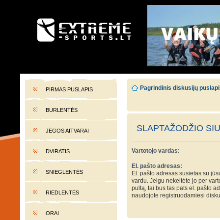
EXTREME-SPORTS.LT
Lietuvos extremalaus sporto portalas
Pagrindinis diskusijų puslap
PIRMAS PUSLAPIS
BURLENTĖS
SLAPTAŽODŽIO SI
JĖGOS AITVARAI
Vartotojo vardas:
DVIRATIS
El. pašto adresas:
SNIEGLENTĖS
El. pašto adresas susietas su jūs
vardu. Jeigu nekeitėte jo per var
pultą, tai bus tas pats el. pašto a
RIEDLENTĖS
naudojote registruodamiesi disku
ORAI