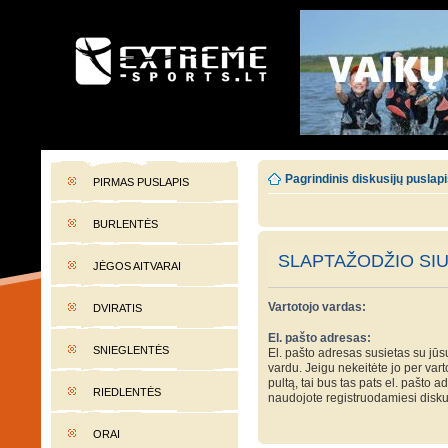
EXTREME-SPORTS.LT
Lietuvos extremalaus sporto portalas
Pagrindinis diskusijų puslap
PIRMAS PUSLAPIS
BURLENTĖS
SLAPTAŽODŽIO SI
JĖGOS AITVARAI
Vartotojo vardas:
DVIRATIS
El. pašto adresas:
SNIEGLENTĖS
El. pašto adresas susietas su jūs
vardu. Jeigu nekeitėte jo per var
pultą, tai bus tas pats el. pašto a
RIEDLENTĖS
naudojote registruodamiesi disku
ORAI