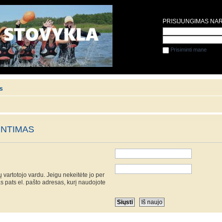
PRISIJUNGIMAS NA
Prisiminti mane
is
UNTIMAS
 vartotojo vardu. Jeigu nekeitėte jo per
as pats el. pašto adresas, kurį naudojote