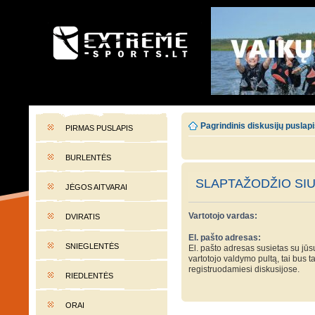
EXTREME-SPORTS.LT
Lietuvos extremalaus sporto portalas
Pagrindinis diskusijų puslap
PIRMAS PUSLAPIS
BURLENTĖS
SLAPTAŽODŽIO SI
JĖGOS AITVARAI
Vartotojo vardas:
DVIRATIS
El. pašto adresas:
SNIEGLENTĖS
El. pašto adresas susietas su jūsų
vartotojo valdymo pultą, tai bus t
registruodamiesi diskusijose.
RIEDLENTĖS
ORAI