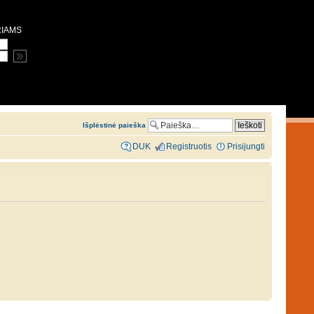
RIAMS
Išplėstinė paieška
DUK
Registruotis
Prisijungti