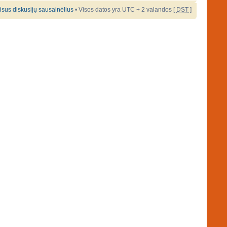
 visus diskusijų sausainėlius
• Visos datos yra UTC + 2 valandos [
DST
]