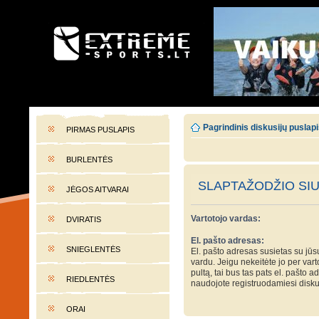
EXTREME-SPORTS.LT
Lietuvos extremalaus sporto portalas
Pagrindinis diskusijų puslap
PIRMAS PUSLAPIS
BURLENTĖS
SLAPTAŽODŽIO SI
JĖGOS AITVARAI
Vartotojo vardas:
DVIRATIS
El. pašto adresas:
SNIEGLENTĖS
El. pašto adresas susietas su jūs
vardu. Jeigu nekeitėte jo per var
pultą, tai bus tas pats el. pašto a
RIEDLENTĖS
naudojote registruodamiesi disku
ORAI