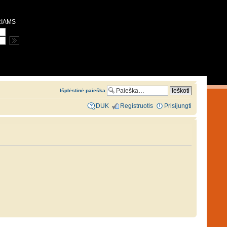
RIAMS
Išplėstinė paieška
DUK
Registruotis
Prisijungti