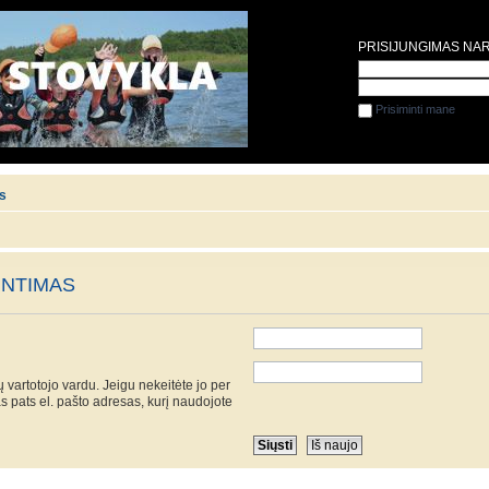
PRISIJUNGIMAS NA
Prisiminti mane
is
UNTIMAS
 vartotojo vardu. Jeigu nekeitėte jo per
as pats el. pašto adresas, kurį naudojote