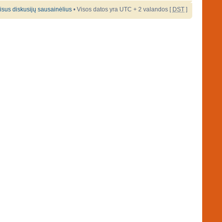
 visus diskusijų sausainėlius
• Visos datos yra UTC + 2 valandos [
DST
]