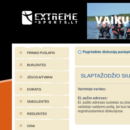
EXTREME-SPORTS.LT
Lietuvos extremalaus sporto portalas
Pagrindinis diskusijų puslap
PIRMAS PUSLAPIS
BURLENTĖS
SLAPTAŽODŽIO SI
JĖGOS AITVARAI
Vartotojo vardas:
DVIRATIS
El. pašto adresas:
SNIEGLENTĖS
El. pašto adresas susietas su jūsų
vartotojo valdymo pultą, tai bus t
registruodamiesi diskusijose.
RIEDLENTĖS
ORAI