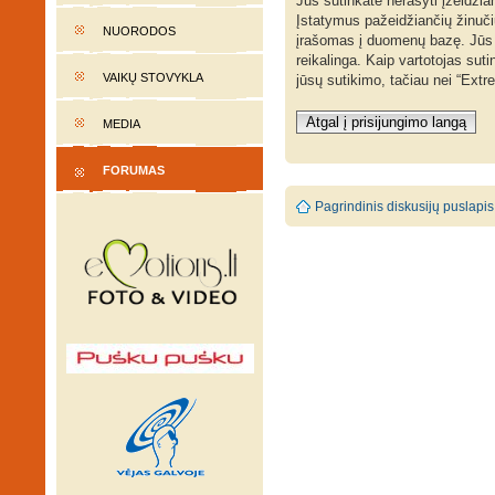
Jūs sutinkate nerašyti įžeidžia
Įstatymus pažeidžiančių žinučių
NUORODOS
įrašomas į duomenų bazę. Jūs sut
reikalinga. Kaip vartotojas su
VAIKŲ STOVYKLA
jūsų sutikimo, tačiau nei “Ext
Atgal į prisijungimo langą
MEDIA
FORUMAS
Pagrindinis diskusijų puslapis