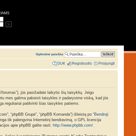
RIAMS
Išplėstinė paieška
DUK
Registruotis
Prisijungti
/forumas”), jūs pasižadate laikytis šių taisyklių. Jeigu
 metu mes galima pakeisti taisykles ir padarysime viską, kad jūs
a reguliariai patikrinti šias taisykles patiems.
b.com”, “phpBB Grupė”, “phpBB Komanda”) išleistą po “
Bendroji
ga tik palengvina Internetinį bendravimą, o GPL licencija
acijos apie phpBB galite rasti:
http://www.phpbb.com/
.