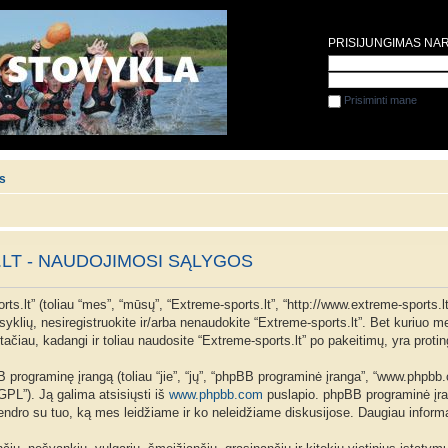
PRISIJUNGIMAS NA
Prisiminti mane
is
LT - NAUDOJIMOSI SĄLYGOS
ts.lt” (toliau “mes”, “mūsų”, “Extreme-sports.lt”, “http://www.extreme-sports.lt
aisyklių, nesiregistruokite ir/arba nenaudokite “Extreme-sports.lt”. Bet kuriuo
ačiau, kadangi ir toliau naudosite “Extreme-sports.lt” po pakeitimų, yra proting
programinę įrangą (toliau “jie”, “jų”, “phpBB programinė įranga”, “www.phpb
 “GPL”). Ją galima atsisiųsti iš
www.phpbb.com
puslapio. phpBB programinė įran
 bendro su tuo, ką mes leidžiame ir ko neleidžiame diskusijose. Daugiau inform