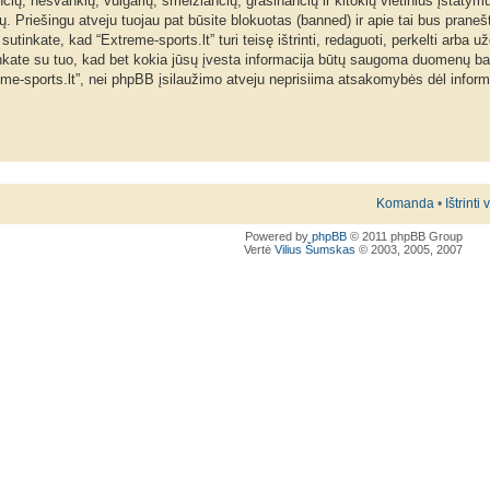
nčių, nešvankių, vulgarių, šmeižiančių, grasinančių ir kitokių vietinius įstatym
. Priešingu atveju tuojau pat būsite blokuotas (banned) ir apie tai bus praneš
inkate, kad “Extreme-sports.lt” turi teisę ištrinti, redaguoti, perkelti arba už
tinkate su tuo, kad bet kokia jūsų įvesta informacija būtų saugoma duomenų b
reme-sports.lt”, nei phpBB įsilaužimo atveju neprisiima atsakomybės dėl info
Komanda
•
Ištrinti
Powered by
phpBB
© 2011 phpBB Group
Vertė
Vilius Šumskas
© 2003, 2005, 2007