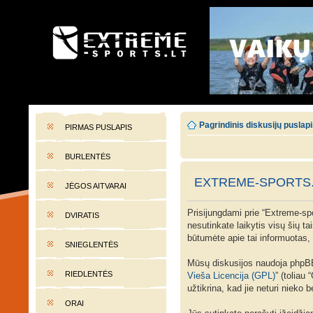
EXTREME-SPORTS.LT
Lietuvos extremalaus sporto portalas
Pagrindinis diskusijų puslap
PIRMAS PUSLAPIS
BURLENTĖS
EXTREME-SPORTS.
JĖGOS AITVARAI
Prisijungdami prie “Extreme-spor
DVIRATIS
nesutinkate laikytis visų šių t
būtumėte apie tai informuotas, t
SNIEGLENTĖS
Mūsų diskusijos naudoja phpBB 
RIEDLENTĖS
Vieša Licencija (GPL)
” (toliau
užtikrina, kad jie neturi nieko
ORAI