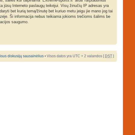
us, šalies kur talpinama “Extreme-sports.lt” arba Tarptautinius
ta jūsų Interneto paslaugų teikėjui. Visų žinučių IP adresas yra
daryti bet kurią temą/žinutę bet kuriuo metu jeigu jie mano jog tai
azėje. Ši informacija nebus teikiama jokioms trečioms šalims be
rmacijos saugumo.
 visus diskusijų sausainėlius
• Visos datos yra UTC + 2 valandos [
DST
]