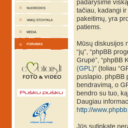
padarysime viską,
NUORODOS
tačiau, kadangi ir
pakeitimų, yra prot
VAIKŲ STOVYKLA
patiems.
MEDIA
Mūsų diskusijos n
FORUMAS
“jų”, “phpBB pro
Grupė”, “phpBB K
(GPL)
” (toliau “G
puslapio. phpBB p
bendravimą, o GPL 
bendro su tuo, ką
Daugiau informaci
http://www.phpbb
Jūs sutinkate nera