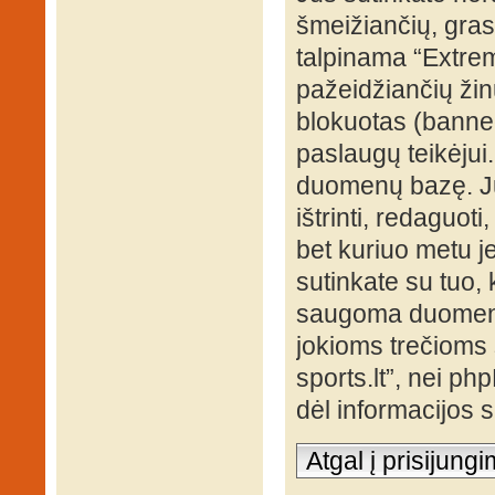
šmeižiančių, grasi
talpinama “Extrem
pažeidžiančių žin
blokuotas (banned
paslaugų teikėjui
duomenų bazę. Jūs
ištrinti, redaguot
bet kuriuo metu je
sutinkate su tuo, 
saugoma duomenų 
jokioms trečioms 
sports.lt”, nei p
dėl informacijos
Atgal į prisijung