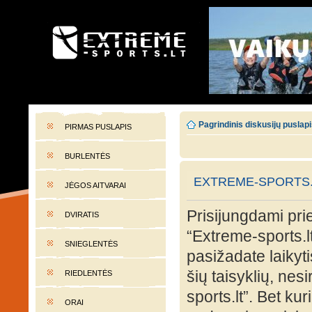
EXTREME-SPORTS.LT
Lietuvos extremalaus sporto portalas
Pagrindinis diskusijų puslap
PIRMAS PUSLAPIS
BURLENTĖS
EXTREME-SPORTS.
JĖGOS AITVARAI
Prisijungdami prie
DVIRATIS
“Extreme-sports.lt
SNIEGLENTĖS
pasižadate laikyti
šių taisyklių, nes
RIEDLENTĖS
sports.lt”. Bet ku
ORAI