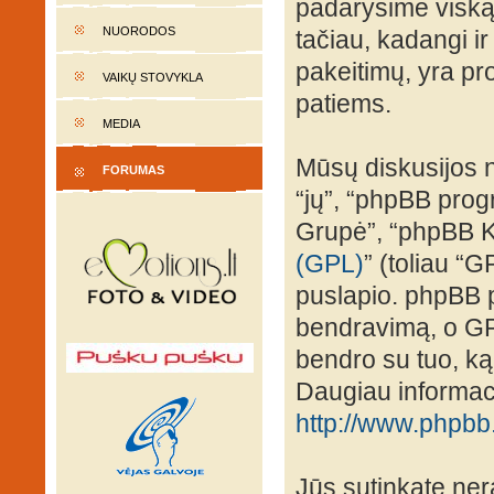
padarysime viską,
NUORODOS
tačiau, kadangi ir
pakeitimų, yra prot
VAIKŲ STOVYKLA
patiems.
MEDIA
Mūsų diskusijos n
FORUMAS
“jų”, “phpBB pro
Grupė”, “phpBB K
(GPL)
” (toliau “G
puslapio. phpBB p
bendravimą, o GPL 
bendro su tuo, ką
Daugiau informaci
http://www.phpbb
Jūs sutinkate nera