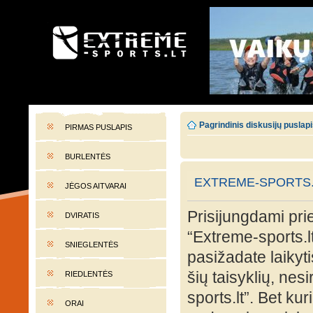
EXTREME-SPORTS.LT
Lietuvos extremalaus sporto portalas
Pagrindinis diskusijų puslap
PIRMAS PUSLAPIS
BURLENTĖS
EXTREME-SPORTS.
JĖGOS AITVARAI
Prisijungdami prie
DVIRATIS
“Extreme-sports.lt
SNIEGLENTĖS
pasižadate laikyti
šių taisyklių, nes
RIEDLENTĖS
sports.lt”. Bet ku
ORAI