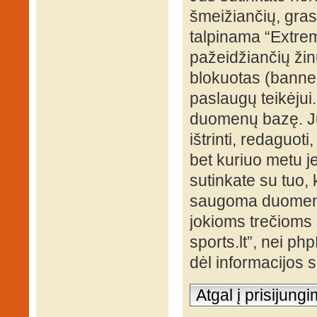
šmeižiančių, grasi
talpinama “Extrem
pažeidžiančių žin
blokuotas (banned
paslaugų teikėjui
duomenų bazę. Jūs
ištrinti, redaguot
bet kuriuo metu je
sutinkate su tuo, 
saugoma duomenų 
jokioms trečioms 
sports.lt”, nei p
dėl informacijos
Atgal į prisijung