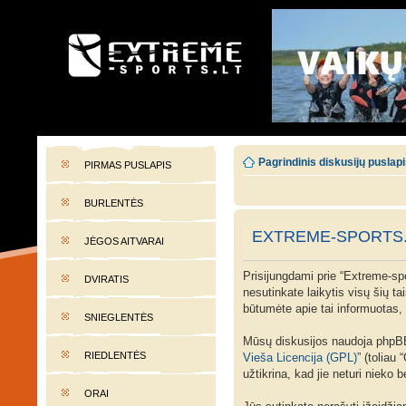
EXTREME-SPORTS.LT
Lietuvos extremalaus sporto portalas
Pagrindinis diskusijų puslap
PIRMAS PUSLAPIS
BURLENTĖS
EXTREME-SPORTS.
JĖGOS AITVARAI
Prisijungdami prie “Extreme-spor
DVIRATIS
nesutinkate laikytis visų šių t
būtumėte apie tai informuotas, t
SNIEGLENTĖS
Mūsų diskusijos naudoja phpBB 
RIEDLENTĖS
Vieša Licencija (GPL)
” (toliau
užtikrina, kad jie neturi nieko
ORAI