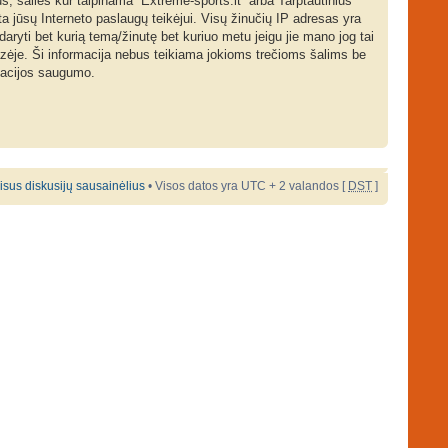
us, šalies kur talpinama “Extreme-sports.lt” arba Tarptautinius
ta jūsų Interneto paslaugų teikėjui. Visų žinučių IP adresas yra
daryti bet kurią temą/žinutę bet kuriuo metu jeigu jie mano jog tai
azėje. Ši informacija nebus teikiama jokioms trečioms šalims be
rmacijos saugumo.
 visus diskusijų sausainėlius
• Visos datos yra UTC + 2 valandos [
DST
]