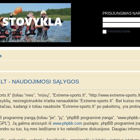
PRISIJUNGIMAS NA
Prisiminti mane
is
LT - NAUDOJIMOSI SĄLYGOS
ts.lt” (toliau “mes”, “mūsų”, “Extreme-sports.lt”, “http://www.extreme-sports.lt
aisyklių, nesiregistruokite ir/arba nenaudokite “Extreme-sports.lt”. Bet kuriuo
ačiau, kadangi ir toliau naudosite “Extreme-sports.lt” po pakeitimų, yra proting
programinę įrangą (toliau “jie”, “jų”, “phpBB programinė įranga”, “www.phpb
 “GPL”). Ją galima atsisiųsti iš
www.phpbb.com
puslapio. phpBB programinė įran
 bendro su tuo, ką mes leidžiame ir ko neleidžiame diskusijose. Daugiau inform