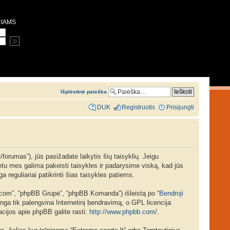
RIAMS
Išplėstinė paieška
DUK
Registruotis
Prisijungti
/forumas”), jūs pasižadate laikytis šių taisyklių. Jeigu
 metu mes galima pakeisti taisykles ir padarysime viską, kad jūs
a reguliariai patikrinti šias taisykles patiems.
b.com”, “phpBB Grupė”, “phpBB Komanda”) išleistą po “
Bendroji
ga tik palengvina Internetinį bendravimą, o GPL licencija
acijos apie phpBB galite rasti:
http://www.phpbb.com/
.