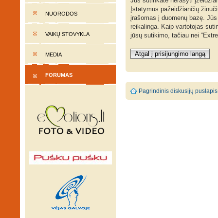
Jūs sutinkate nerašyti įžeidžia
Įstatymus pažeidžiančių žinučių
NUORODOS
įrašomas į duomenų bazę. Jūs sut
reikalinga. Kaip vartotojas su
VAIKŲ STOVYKLA
jūsų sutikimo, tačiau nei “Ext
Atgal į prisijungimo langą
MEDIA
FORUMAS
Pagrindinis diskusijų puslapis