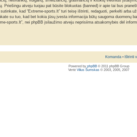
nčių, nešvankių, vulgarių, šmeižiančių, grasinančių ir kitokių vietinius įstatym
. Priešingu atveju tuojau pat būsite blokuotas (banned) ir apie tai bus praneš
inkate, kad “Extreme-sports.lt” turi teisę ištrinti, redaguoti, perkelti arba už
tinkate su tuo, kad bet kokia jūsų įvesta informacija būtų saugoma duomenų b
reme-sports.lt”, nei phpBB įsilaužimo atveju neprisiima atsakomybės dėl info
Komanda
•
Ištrinti
Powered by
phpBB
© 2011 phpBB Group
Vertė
Vilius Šumskas
© 2003, 2005, 2007