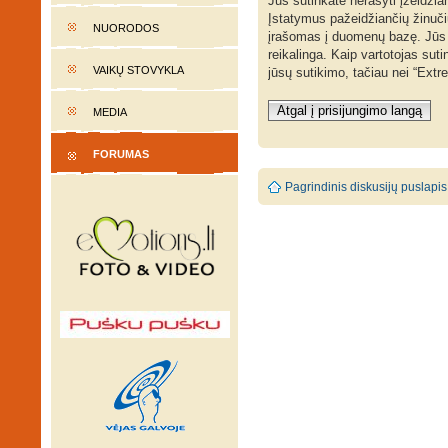
Jūs sutinkate nerašyti įžeidžia
Įstatymus pažeidžiančių žinučių
NUORODOS
įrašomas į duomenų bazę. Jūs sut
reikalinga. Kaip vartotojas su
VAIKŲ STOVYKLA
jūsų sutikimo, tačiau nei “Ext
Atgal į prisijungimo langą
MEDIA
FORUMAS
Pagrindinis diskusijų puslapis