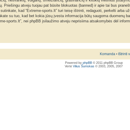
nčių, nešvankių, vulgarių, šmeižiančių, grasinančių ir kitokių vietinius įstatym
. Priešingu atveju tuojau pat būsite blokuotas (banned) ir apie tai bus praneš
inkate, kad “Extreme-sports.lt” turi teisę ištrinti, redaguoti, perkelti arba už
tinkate su tuo, kad bet kokia jūsų įvesta informacija būtų saugoma duomenų b
reme-sports.lt”, nei phpBB įsilaužimo atveju neprisiima atsakomybės dėl info
Komanda
•
Ištrinti
Powered by
phpBB
© 2011 phpBB Group
Vertė
Vilius Šumskas
© 2003, 2005, 2007