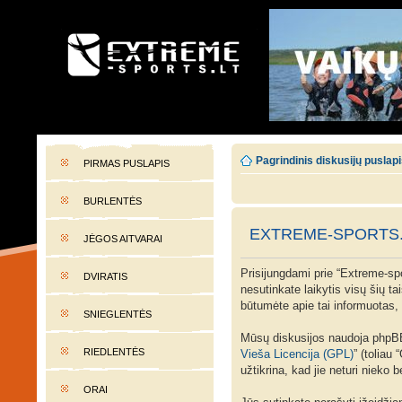
EXTREME-SPORTS.LT
Lietuvos extremalaus sporto portalas
Pagrindinis diskusijų puslap
PIRMAS PUSLAPIS
BURLENTĖS
EXTREME-SPORTS.
JĖGOS AITVARAI
Prisijungdami prie “Extreme-spor
DVIRATIS
nesutinkate laikytis visų šių t
būtumėte apie tai informuotas, t
SNIEGLENTĖS
Mūsų diskusijos naudoja phpBB 
RIEDLENTĖS
Vieša Licencija (GPL)
” (toliau
užtikrina, kad jie neturi nieko
ORAI