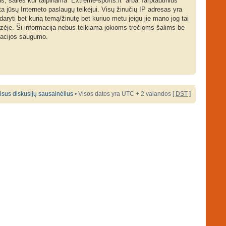
us, šalies kur talpinama “Extreme-sports.lt” arba Tarptautinius
ta jūsų Interneto paslaugų teikėjui. Visų žinučių IP adresas yra
daryti bet kurią temą/žinutę bet kuriuo metu jeigu jie mano jog tai
azėje. Ši informacija nebus teikiama jokioms trečioms šalims be
rmacijos saugumo.
 visus diskusijų sausainėlius
• Visos datos yra UTC + 2 valandos [
DST
]