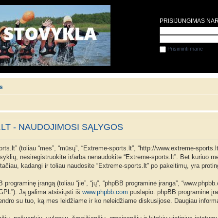
PRISIJUNGIMAS NA
Prisiminti mane
is
LT - NAUDOJIMOSI SĄLYGOS
ts.lt” (toliau “mes”, “mūsų”, “Extreme-sports.lt”, “http://www.extreme-sports.lt
aisyklių, nesiregistruokite ir/arba nenaudokite “Extreme-sports.lt”. Bet kuriuo
ačiau, kadangi ir toliau naudosite “Extreme-sports.lt” po pakeitimų, yra proting
programinę įrangą (toliau “jie”, “jų”, “phpBB programinė įranga”, “www.phpb
 “GPL”). Ją galima atsisiųsti iš
www.phpbb.com
puslapio. phpBB programinė įran
 bendro su tuo, ką mes leidžiame ir ko neleidžiame diskusijose. Daugiau inform