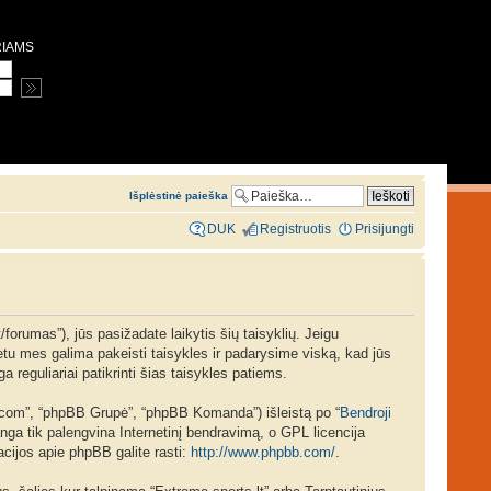
RIAMS
Išplėstinė paieška
DUK
Registruotis
Prisijungti
/forumas”), jūs pasižadate laikytis šių taisyklių. Jeigu
 metu mes galima pakeisti taisykles ir padarysime viską, kad jūs
a reguliariai patikrinti šias taisykles patiems.
b.com”, “phpBB Grupė”, “phpBB Komanda”) išleistą po “
Bendroji
ga tik palengvina Internetinį bendravimą, o GPL licencija
acijos apie phpBB galite rasti:
http://www.phpbb.com/
.