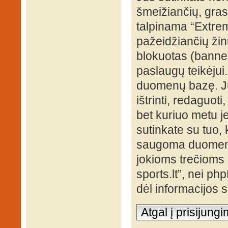
šmeižiančių, grasi
talpinama “Extrem
pažeidžiančių žin
blokuotas (banned
paslaugų teikėjui
duomenų bazę. Jūs
ištrinti, redaguot
bet kuriuo metu je
sutinkate su tuo, 
saugoma duomenų 
jokioms trečioms 
sports.lt”, nei p
dėl informacijos
Atgal į prisijung