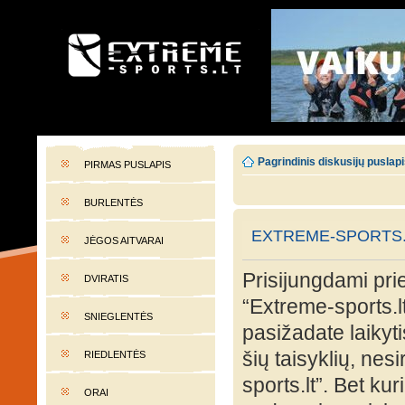
EXTREME-SPORTS.LT
Lietuvos extremalaus sporto portalas
Pagrindinis diskusijų puslap
PIRMAS PUSLAPIS
BURLENTĖS
EXTREME-SPORTS.
JĖGOS AITVARAI
Prisijungdami prie
DVIRATIS
“Extreme-sports.lt
SNIEGLENTĖS
pasižadate laikyti
šių taisyklių, nes
RIEDLENTĖS
sports.lt”. Bet ku
ORAI