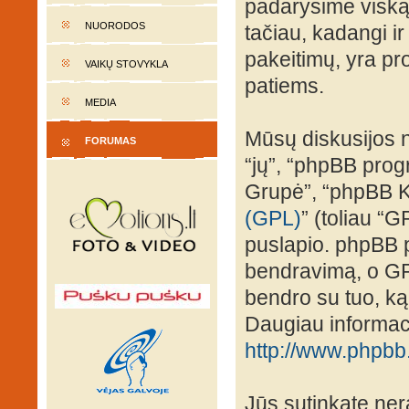
padarysime viską,
NUORODOS
tačiau, kadangi ir
pakeitimų, yra prot
VAIKŲ STOVYKLA
patiems.
MEDIA
Mūsų diskusijos n
FORUMAS
“jų”, “phpBB pro
Grupė”, “phpBB K
(GPL)
” (toliau “G
puslapio. phpBB p
bendravimą, o GPL 
bendro su tuo, ką
Daugiau informaci
http://www.phpbb
Jūs sutinkate nera