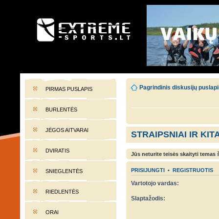
EXTREME-SPORTS.LT
Lietuvos extremalaus sporto portalas
Pagrindinis diskusijų puslap
PIRMAS PUSLAPIS
BURLENTĖS
JĖGOS AITVARAI
STRAIPSNIAI IR KIT
DVIRATIS
Jūs neturite teisės skaityti temas
PRISIJUNGTI
•
REGISTRUOTIS
SNIEGLENTĖS
Vartotojo vardas:
RIEDLENTĖS
Slaptažodis:
ORAI