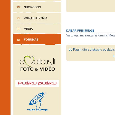
NUORODOS
VAIKŲ STOVYKLA
MEDIA
DABAR PRISIJUNGĘ
Vartotojai naršantys šį forumą: Regi
FORUMAS
Pagrindinis diskusijų puslapis
K