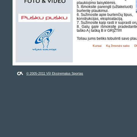
plaukiojimo taisyklėmis.
5. Išmoksite parengti (užtakeluoti)
burlentę plaukimui.
6. Sužinosite apie burlenčių tipus,
konstrukcijas, eksploataciją.
7. Sužinosite kaip rasti ir suprasti o
8. Galų gale išmoksite pradedanti
taško A į tašką B ir GRĮŽTI!!!
Toliau jums beliks tobulinti savo pl
Kursai
Ką žmonės sako
D
© 2005-2011 VšĮ Ekstremalus Sportas