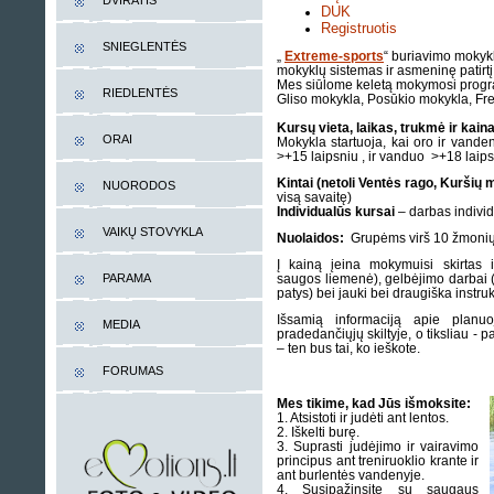
DVIRATIS
DUK
Registruotis
SNIEGLENTĖS
„
Extreme-sports
“ buriavimo mokyk
mokyklų sistemas ir asmeninę patirtį
Mes siūlome keletą mokymosi progra
RIEDLENTĖS
Gliso mokykla, Posūkio mokykla, Fre
Kursų vieta, laikas, trukmė ir kain
ORAI
Mokykla startuoja, kai oro ir vande
>+15 laipsniu , ir vanduo >+18 laips
Kintai (netoli Ventės rago, Kuršių 
NUORODOS
visą savaitę)
Individualūs kursai
– darbas individu
VAIKŲ STOVYKLA
Nuolaidos:
Grupėms virš 10 žmonių 
Į kainą įeina mokymuisi skirtas i
saugos liemenė), gelbėjimo darbai (n
PARAMA
patys) bei jauki bei draugiška instr
Išsamią informaciją apie planu
MEDIA
pradedančiųjų skiltyje, o tiksliau -
– ten bus tai, ko ieškote.
FORUMAS
Mes tikime, kad Jūs išmoksite:
1. Atsistoti ir judėti ant lentos.
2. Iškelti burę.
3. Suprasti judėjimo ir vairavimo
principus ant treniruoklio krante ir
ant burlentės vandenyje.
4. Susipažinsite su saugaus