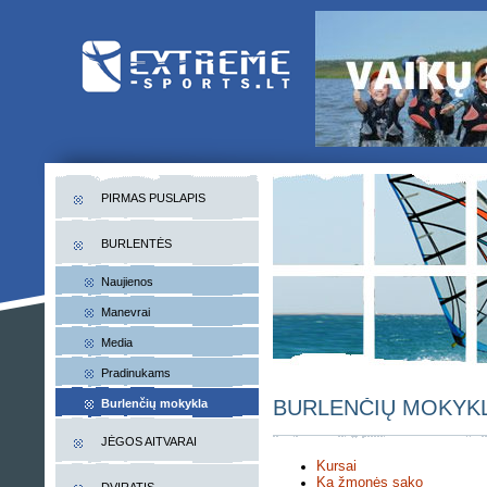
EXTREME-SPORTS.LT
Lietuvos extremalaus sporto portalas
PIRMAS PUSLAPIS
BURLENTĖS
Naujienos
Manevrai
Media
Pradinukams
BURLENČIŲ MOKYK
Burlenčių mokykla
JĖGOS AITVARAI
Kursai
Ką žmonės sako