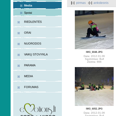
pirmas
ankstesnis
Media
Spotai
RIEDLENTĖS
ORAI
NUORODOS
IMG_6048.JPG
VAIKŲ STOVYKLA
Data: 2012.01.06
Savininkas: Bull
Žiūrėta: 666
PARAMA
MEDIA
FORUMAS
IMG_6052.JPG
Data: 2012.01.06
Savininkas: Bull