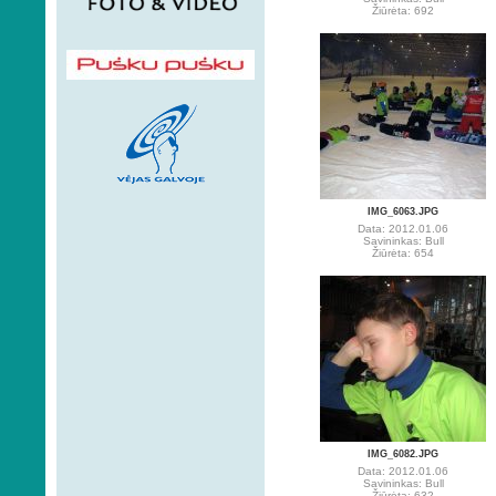
Žiūrėta: 692
IMG_6063.JPG
Data: 2012.01.06
Savininkas: Bull
Žiūrėta: 654
IMG_6082.JPG
Data: 2012.01.06
Savininkas: Bull
Žiūrėta: 632