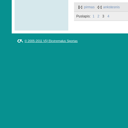
pirmas
ankstesnis
Puslapis:
1
2
3
4
© 2005-2011 VšĮ Ekstremalus Sportas