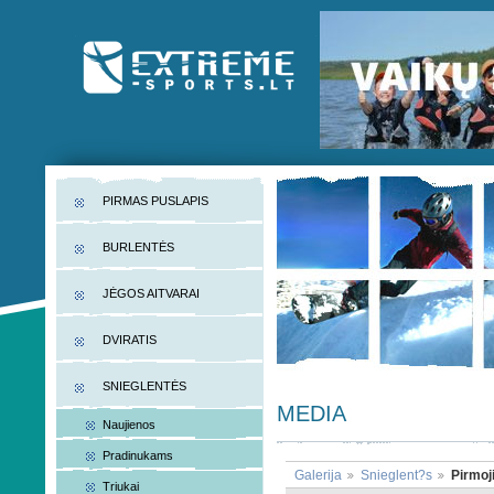
EXTREME-SPORTS.LT
Lietuvos extremalaus sporto portalas
PIRMAS PUSLAPIS
BURLENTĖS
JĖGOS AITVARAI
DVIRATIS
SNIEGLENTĖS
MEDIA
Naujienos
Pradinukams
Galerija
Snieglent?s
Pirmoj
Triukai