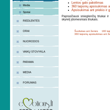
Lentos galo pakėlimas
Media
360 laipsnių apsisukimas 
Apsisukimai ant priekio ir 
Spotai
Paprasčiausi snieglenčių triukai ir
skyrelį įdomesniais triukais.
RIEDLENTĖS
ORAI
Šuoliukas ant žemės
180 lai
360 laipsnių apsisukimas ant 
NUORODOS
VAIKŲ STOVYKLA
PARAMA
MEDIA
FORUMAS