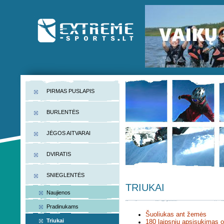
EXTREME-SPORTS.LT
Lietuvos extremalaus sporto portalas
PIRMAS PUSLAPIS
BURLENTĖS
JĖGOS AITVARAI
DVIRATIS
SNIEGLENTĖS
TRIUKAI
Naujienos
Pradinukams
Šuoliukas ant žemės
Triukai
180 laipsnių apsisukimas o