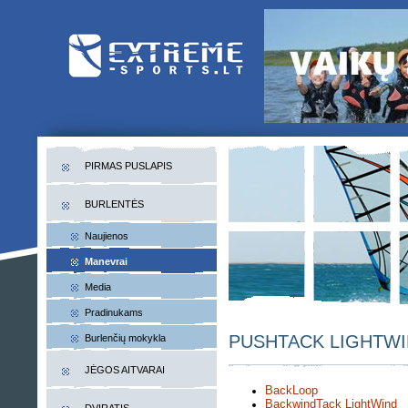
EXTREME-SPORTS.LT
Lietuvos extremalaus sporto portalas
PIRMAS PUSLAPIS
BURLENTĖS
Naujienos
Manevrai
Media
Pradinukams
PUSHTACK LIGHTW
Burlenčių mokykla
JĖGOS AITVARAI
BackLoop
BackwindTack LightWind