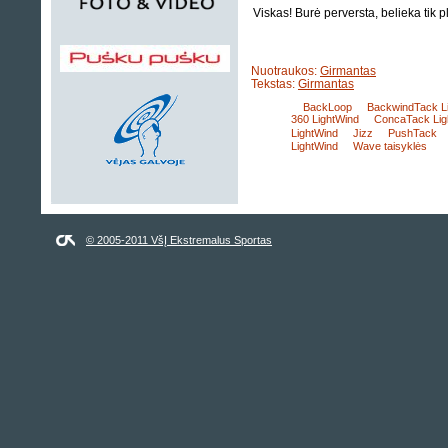
Viskas! Burė perversta, belieka tik p
Nuotraukos:
Girmantas
Tekstas:
Girmantas
BackLoop
BackwindTack L
360 LightWind
ConcaTack Lig
LightWind
Jizz
PushTack
LightWind
Wave taisyklės
© 2005-2011 VšĮ Ekstremalus Sportas