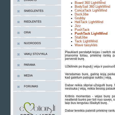
DVIRATIS
Board 360 LightWind
BodySail 360 LightWind
ConcaTack LightWind
SNIEGLENTĖS
DuckJibe
Grubby
HeliTack LightWind
RIEDLENTĖS
Jizz
PushTack
ORAI
PushTack LightWind
StallJibe
Tack LightWind
NUORODOS
Wave taisyklės
Plaukiant perstatyk kojas i switch st
VAIKŲ STOVYKLA
įmanoma toliau, priekinę ranką pa
perversti burę.
PARAMA
Užkilinėk po truputį į vėja ir pasiruo
Versdamas bure, galinę koją perkelk
MEDIA
kad galėtum patogiai suktis į vėją.
Dabar reikia stipriai užsigulti burę. 
FORUMAS
nesisuka į vėją, reikia tiesiog palaukt
Kritinis momentas - vėjas burę pa
neatleisti burės per toli nuo savęs, sv
taip bus lengviau išlaikyti burę.
Dabar tereikia paleisti priekinę ran